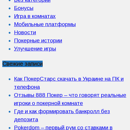
Бонусы
Игра в комнатах
Мобильные платформы
Новости
Покерные истории
Улучшение игры
Свежие записи
Как ПокерСтарс скачать в Украине на ПК и
телефона
Отзывы 888 Покер – что говорят реальные
игроки о покерной комнате
Где и как формировать банкролл без
депозита
Pokerdom – первый рум со ставками в