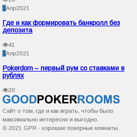
9
Апр
2021
Где и как формировать банкролл без
депозита
41
9
Апр
2021
Pokerdom – первый рум со ставками в
рублях
20
Сайт о том, где и как играть, чтобы было
максимально интересно и выгодно.
© 2021 GPR - хорошие покерные комнаты.